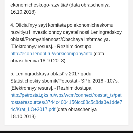
ekonomicheskogo-razvitiia/ (data obrascheniya
16.10.2018)
4. Oficial'nyy sayt komiteta po ekonomicheskomu
razvitiyu i investicionnoy deyatel'nosti Leningradskoy
oblasti/Promyshlennost'/Obschaya informaciya.
[Elektronnyy resurs]. - Rezhim dostupa:
http://econ.lenobl.ru/work/company/info
(data
obrascheniya 18.10.2018)
5. Leningradskaya oblast' v 2017 godu.
Statisticheskiy sbornik/Petrostat - SPb, 2018 - 107s.
[Elektronnyy resurs]. - Rezhim dostupa:
http://petrostat.gks.ru/wps/wcm/connect/rosstat_ts/pet
rostat/resources/3744c4004156fcc88c5c8da3e1dde7
4c/Krat_LO+2017.pdf
(data obrascheniya
18.10.2018)