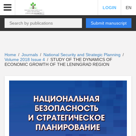
LOGIN
EN
Submit manuscript
Home
Journals
National Security and Strategic Planning
/
/
/
Volume 2018 Issue 4
STUDY OF THE DYNAMICS OF
/
ECONOMIC GROWTH OF THE LENINGRAD REGION