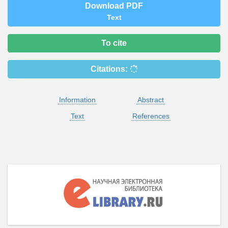
Download PDF
Text
To cite
Citations:
Information
Abstract
Text
References