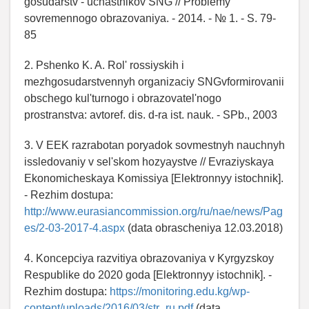
gosudarstv - uchastnikov SNG // Problemy
sovremennogo obrazovaniya. - 2014. - № 1. - S. 79-
85
2. Pshenko K. A. Rol' rossiyskih i
mezhgosudarstvennyh organizaciy SNGvformirovanii
obschego kul'turnogo i obrazovatel'nogo
prostranstva: avtoref. dis. d-ra ist. nauk. - SPb., 2003
3. V EEK razrabotan poryadok sovmestnyh nauchnyh
issledovaniy v sel'skom hozyaystve // Evraziyskaya
Ekonomicheskaya Komissiya [Elektronnyy istochnik].
- Rezhim dostupa:
http://www.eurasiancommission.org/ru/nae/news/Pag
es/2-03-2017-4.aspx
(data obrascheniya 12.03.2018)
4. Koncepciya razvitiya obrazovaniya v Kyrgyzskoy
Respublike do 2020 goda [Elektronnyy istochnik]. -
Rezhim dostupa:
https://monitoring.edu.kg/wp-
content/uploads/2016/03/str_ru.pdf
(data