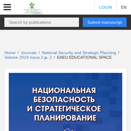
LOGIN
EN
Submit manuscript
Home
Journals
National Security and Strategic Planning
/
/
/
Volume 2018 Issue 2
p.
2
EAEU EDUCATIONAL SPACE
/