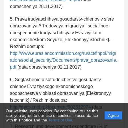
obrascheniya 28.11.2017)
5. Prava trudyaschihsya gosudarstv-chlenov v sfere
obrazovaniya // Trudovaya migraciya i social'noe
obespechenie trudyaschihsya v Evraziyskom
ekonomicheskom Soyuze [Elektronnyy istochnik]. -
Rezhim dostupa:
http://www.eurasiancommission.org/ru/act/finpol/migr
ation/social_security/Documents/prava_obrazovanie.
pdf
(data obrascheniya 02.11.2017)
6. Soglashenie o sotrudnichestve gosudarstv-
chlenov Evraziyskogo ekonomicheskogo
soobschestva v oblasti obrazovaniya [Elektronnyy
istochnik] / Rezhim dostupa:
http://docs.cntd.ru/document/902312974
(data
Our website uses cookies. By continuing to use this
obrascheniya 28.02.2018)
site, you agree to our use of cookies in accordance
Agree
with this notice and the
Terms of Use
.
7. Research and development expenditure (% of