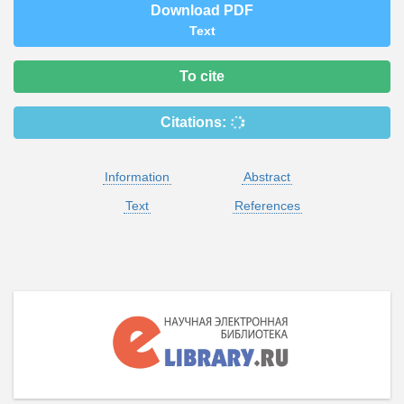
Download PDF
Text
To cite
Citations:
Information
Abstract
Text
References