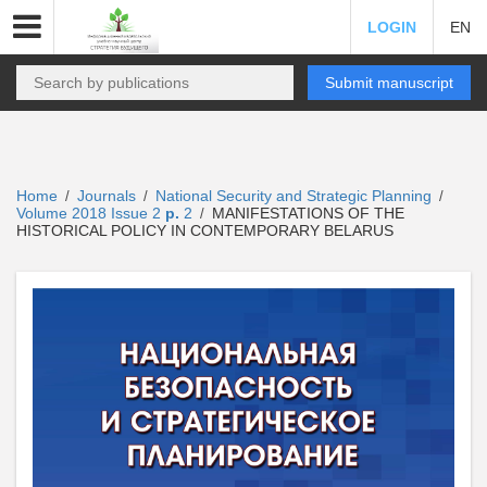
LOGIN
EN
Submit manuscript
Home
Journals
National Security and Strategic Planning
/
/
/
Volume 2018 Issue 2
p.
2
MANIFESTATIONS OF THE
/
HISTORICAL POLICY IN CONTEMPORARY BELARUS