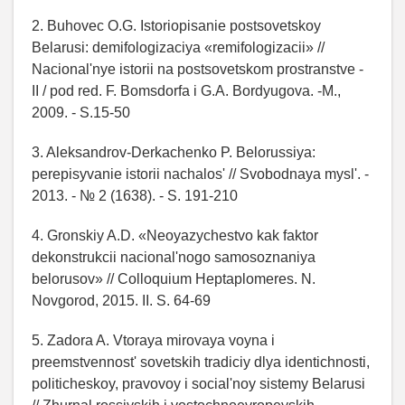
2. Buhovec O.G. Istoriopisanie postsovetskoy
Belarusi: demifologizaciya «remifologizacii» //
Nacional'nye istorii na postsovetskom prostranstve -
II / pod red. F. Bomsdorfa i G.A. Bordyugova. -M.,
2009. - S.15-50
3. Aleksandrov-Derkachenko P. Belorussiya:
perepisyvanie istorii nachalos' // Svobodnaya mysl'. -
2013. - № 2 (1638). - S. 191-210
4. Gronskiy A.D. «Neoyazychestvo kak faktor
dekonstrukcii nacional'nogo samosoznaniya
belorusov» // Colloquium Heptaplomeres. N.
Novgorod, 2015. II. S. 64-69
5. Zadora A. Vtoraya mirovaya voyna i
preemstvennost' sovetskih tradiciy dlya identichnosti,
politicheskoy, pravovoy i social'noy sistemy Belarusi