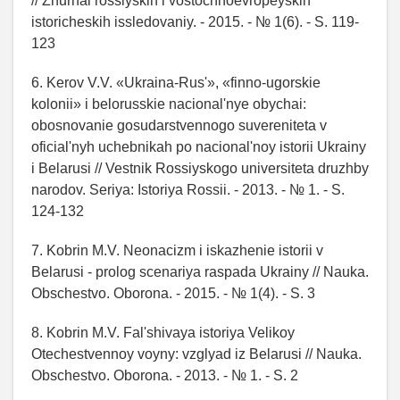
// Zhurnal rossiyskih i vostochnoevropeyskih
istoricheskih issledovaniy. - 2015. - № 1(6). - S. 119-
123
6. Kerov V.V. «Ukraina-Rus'», «finno-ugorskie
kolonii» i belorusskie nacional'nye obychai:
obosnovanie gosudarstvennogo suvereniteta v
oficial'nyh uchebnikah po nacional'noy istorii Ukrainy
i Belarusi // Vestnik Rossiyskogo universiteta druzhby
narodov. Seriya: Istoriya Rossii. - 2013. - № 1. - S.
124-132
7. Kobrin M.V. Neonacizm i iskazhenie istorii v
Belarusi - prolog scenariya raspada Ukrainy // Nauka.
Obschestvo. Oborona. - 2015. - № 1(4). - S. 3
8. Kobrin M.V. Fal'shivaya istoriya Velikoy
Otechestvennoy voyny: vzglyad iz Belarusi // Nauka.
Obschestvo. Oborona. - 2013. - № 1. - S. 2