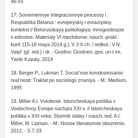
46-55
17. Sovremennye integracionnye processy i
Respublika Belarus': evropeyskiy i evraziyskiy
kontekst // Belorusskaya politologiya: mnogoobrazie
v edinstve. Materialy VI mezhdunar. nauch.-prakt.
konf. (15-16 maya 2014 g.). V 2-h ch. / redkol.: V.N.
Vatyl' (gl. red.) i dr. - Grodno: Grodnen. gos. un-t im.
Yanki Kupaly, 2014
18. Berger P., Lukman T. Social'noe konstruirovanie
real'nosti: Traktat po sociologii znaniya. - M.: Medium,
1995
19. Miller A.I. Vvedenie. Istoricheskaya politika v
Vostochnoy Evrope nachala XXI v. // Istoricheskaya
politika v XXI veke: Sbornik statey / nauch. red. A.I.
Miller, M. Lipman. - M.: Novoe literaturnoe obozrenie,
2012. - S.7-33