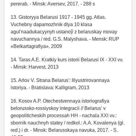
pererab. - Minsk: Aversev, 2017. - 288 s
13. Gіstoryya Belarusі 1917 - 1945 gg. Atlas.
Vuchebny dapamozhnіk dlya 10 klasa
agul'naadukacyynyh ustanoў z belaruskay movay
navuchannya / red. G.S. Malyshava. - Mensk: RUP
«Belkartagrafіya», 2009
14. Taras A.E. Kratkiy kurs istorii Belarusi IX - XXI vv.
- Minsk: Harvest, 2013
15. Arlov V. Strana Belarus': Illyustrirovannaya
istoriya. - Bratislava: Kalligram, 2013
16. Kosov A.P. Otechestvennaya istoriografiya
belorussko-rossiyskoy integracii // Belarus' v
geopoliticheskih processah HH - nachala XXI vv.:
sbornik nauchnyh statey / redkol.: A.A. Kovalenya (gl.
red.) i dr. - Minsk: Belarusskaya navuka, 2017. - S.