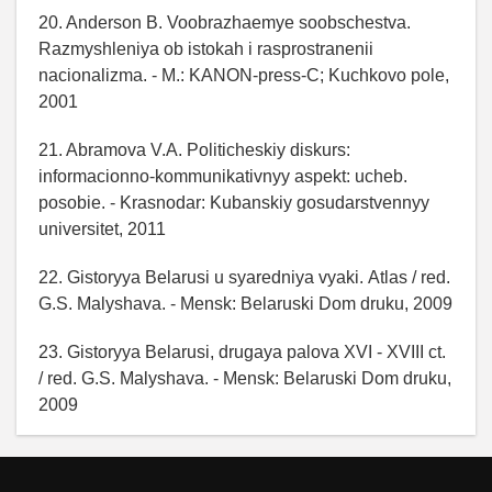
20. Anderson B. Voobrazhaemye soobschestva.
Razmyshleniya ob istokah i rasprostranenii
nacionalizma. - M.: KANON-press-C; Kuchkovo pole,
2001
21. Abramova V.A. Politicheskiy diskurs:
informacionno-kommunikativnyy aspekt: ucheb.
posobie. - Krasnodar: Kubanskiy gosudarstvennyy
universitet, 2011
22. Gіstoryya Belarusі u syarednіya vyakі. Atlas / red.
G.S. Malyshava. - Mensk: Belaruskі Dom druku, 2009
23. Gіstoryya Belarusі, drugaya palova XVI - XVIII ct.
/ red. G.S. Malyshava. - Mensk: Belaruskі Dom druku,
2009