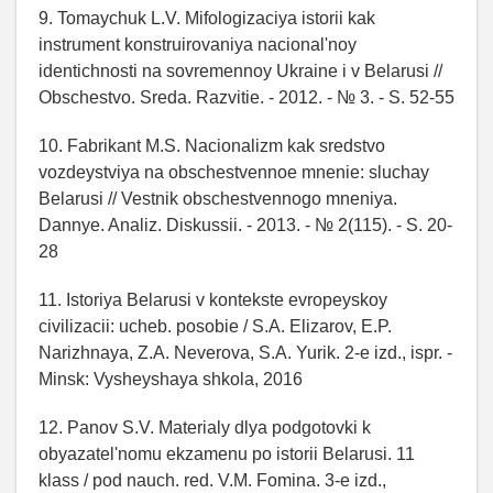
9. Tomaychuk L.V. Mifologizaciya istorii kak
instrument konstruirovaniya nacional'noy
identichnosti na sovremennoy Ukraine i v Belarusi //
Obschestvo. Sreda. Razvitie. - 2012. - № 3. - S. 52-55
10. Fabrikant M.S. Nacionalizm kak sredstvo
vozdeystviya na obschestvennoe mnenie: sluchay
Belarusi // Vestnik obschestvennogo mneniya.
Dannye. Analiz. Diskussii. - 2013. - № 2(115). - S. 20-
28
11. Istoriya Belarusi v kontekste evropeyskoy
civilizacii: ucheb. posobie / S.A. Elizarov, E.P.
Narizhnaya, Z.A. Neverova, S.A. Yurik. 2-e izd., ispr. -
Minsk: Vysheyshaya shkola, 2016
12. Panov S.V. Materialy dlya podgotovki k
obyazatel'nomu ekzamenu po istorii Belarusi. 11
klass / pod nauch. red. V.M. Fomina. 3-e izd.,