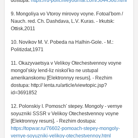
dostupa:
https://ru-polit.liveyournal.com/5044566.html
9. Mongoliya vo Vtoroy mirovoy voyne. Fotoal'bom /
Nauch. red. Ch. Dashdava, L.V. Kuras. - Irkutsk:
Ottisk,2011
10. Novikov M. V. Pobeda na Halhin-Gole. - M.:
Politizdat,1971
11. Okazyvaetsya v Velikoy Otechestvennoy voyne
mongol'skiy lend-liz niskol'ko ne ustupal
amerikanskomu [Elektronnyy resurs]. - Rezhim
dostupa: http:// lenta.ru/article/viewtopic.jsp?
id=3691852
12. Polonskiy I. Pomosch' stepey. Mongoly - vernye
soyuzniki SSSR v Velikoy Otechestvennoy voyne
[Elektronnyy resurs]. - Rezhim dostupa:
https://topwar.ru/76602-pomoach-stepey-mongoly-
vernye-soyuzniki-velikoy-otechestvennoy.html