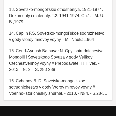
13. Sovetsko-mongol'skie otnosheniya. 1921-1974.
Dokumenty i materialy. T.2. 1941-1974. Ch.1. - M.-U.-
B.,1979
14. Caplin F.S. Sovetsko-mongol'skoe sodruzhestvo
v gody vtoroy mirovoy voyny. - M.: Nauka,1964
15. Cend-Ayuush Batbayar N. Opyt sotrudnichestva
Mongolii i Sovetskogo Soyuza v gody Velikoy
Otechestvennoy voyny // Prepodavatel' HHI vek. -
2013. - № 2. - S. 283-288
16. Cybenov B. D. Sovetsko-mongol'skoe
sotrudnichestvo v gody Vtoroy mirovoy voyny //
Voenno-istoricheskiy zhurnal. - 2013. - № 4. - S.28-31