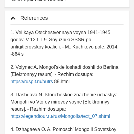
References
1. Velikaya Otechestvennaya voyna 1941-1945
godov. V 12 t. T.9. Soyuzniki SSSR po
antigitlerovskoy koalicii. - M.: Kuchkovo pole, 2014.
-864 s
2. Volynec A. Mongol'skie loshadi doshli do Berlina
[Elektronnyy resurs]. - Rezhim dostupa:
https://rusplt.ru/autrs
88.html
3. Dashdava N. Istoricheskoe znachenie uchastiya
Mongolii vo Vtoroy mirovoy voyne [Elektronnyy
resurs]. - Rezhim dostupa:
https://legendtour.ru/rus/Mongolia/text_07.shtml
4. Dzhagaeva O. A. Pomosch' Mongolii Sovetskoy