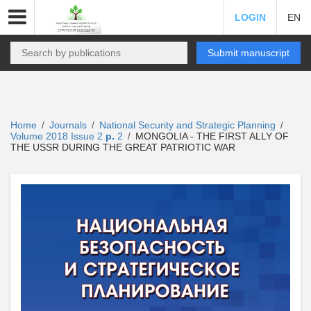
LOGIN
EN
Submit manuscript
Home
Journals
National Security and Strategic Planning
/
/
/
Volume 2018 Issue 2
p.
2
MONGOLIA - THE FIRST ALLY OF
/
THE USSR DURING THE GREAT PATRIOTIC WAR