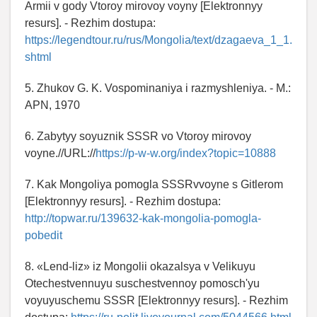
Armii v gody Vtoroy mirovoy voyny [Elektronnyy
resurs]. - Rezhim dostupa:
https://legendtour.ru/rus/Mongolia/text/dzagaeva_1_1.
shtml
5. Zhukov G. K. Vospominaniya i razmyshleniya. - M.:
APN, 1970
6. Zabytyy soyuznik SSSR vo Vtoroy mirovoy
voyne.//URL://
https://p-w-w.org/index?topic=10888
7. Kak Mongoliya pomogla SSSRvvoyne s Gitlerom
[Elektronnyy resurs]. - Rezhim dostupa:
http://topwar.ru/139632-kak-mongolia-pomogla-
pobedit
8. «Lend-liz» iz Mongolii okazalsya v Velikuyu
Otechestvennuyu suschestvennoy pomosch'yu
voyuyuschemu SSSR [Elektronnyy resurs]. - Rezhim