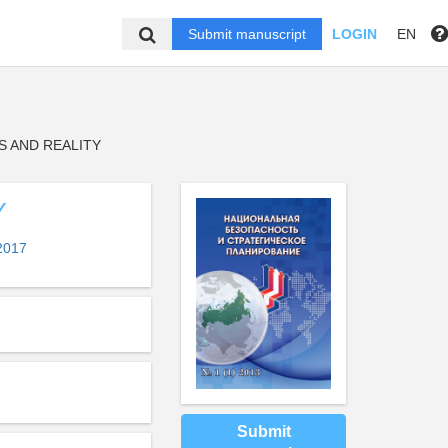
Submit manuscript
LOGIN
EN
S AND REALITY
Y
2017
Submit