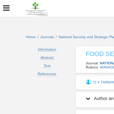
Home
Journals
National Security and Strategic P
/
/
Information
FOOD SE
Abstract
Journal:
NATION
Text
Rubrics:
MANAGE
References
O V TARKH
Author and