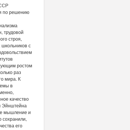
шегося в России рыночного способа во всех сферах отношений (вперед деньги - потом возможное решение). Изложенные доводы и обострение той же самой проблемы на 22.02.2017 г. в мировом сообществе позволяют утверждать, что цели Указа могут быть достигнуты только при том условии, что в основу программы, т.е. новой АНТП, будут положены добытые наукой знания, на основе которых: -- будут установлены причины тяжелого состояния сельского хозяйства, -- будет вскрыта сущность причин, -- будут предл