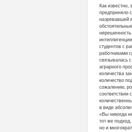
Как известно, за 35 лет до распада советского государства, руководство СССР предприняло существенные по организационным составляющим действия по решению назревавшей в стране социальной катастрофы [1, 2, 3]. И это были весьма обстоятельные государственные акты. Из них следовало, что в стране социализма нерешенность проблемы обеспечения продовольствием рабочих, крестьян, трудовой интеллигенции, служащих армии, флота, органов по охране конституционного строя, студентов с работниками сферы образования и культуры, многочисленных школьников с работниками средней школы, иных граждан, нерешенность вопросов с продовольствием связывалась с отсталостью аграрной науки. В результате количество институтов аграрного профиля в СССР увеличилось до более двух сотен с соответствующим ростом количества занятых в институтах научных сотрудников и превысило в несколько раз количество подобных институтов во всех вместе взятых странах остального мира. К сожалению, рост количества институтов не мог привести к решению проблемы в соответствии с законом диалектики о переходе количества в качество. А именно, количественный рост численности научных работников породил естественное качество в виде абсолютного тупика. Этот же диагноз подтверждается и афоризмом Эйнштейна «Вы никогда не сумеете решить возникшую проблему, если сохраните то же мышление и тот же подход, который привел вас к этой проблеме». В СССР же не только сохранили, но и многократно усилили имевшееся мышление через размножение количества его носителей. При этом молодому поколению не только передавались основы мышления, не могущего решить вызревшие проблемы, но и со школьной скамьи воспитывалось священное поклонение к этому традиционному научному мышлению. Поскольку в основе мышления любого ученого лежат постулаты соответствующей науки [4], то из вывода Эйнштейна следует, что постулаты, в нашем случае - аграрной нау