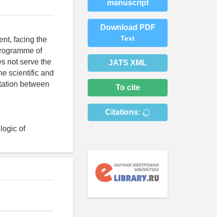
manuscript
Download PDF
Text
nt, facing the
 Programme of
es not serve the
JATS XML
e scientific and
ontation between
To cite
Citations:
logic of