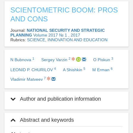
SCIENTOMETRIC BOOM: PROS
AND CONS
Journal:
NATIONAL SECURITY AND STRATEGIC
PLANNING
Volume 2017 № 1 , 2017
Rubrics:
SCIENCE, INNOVATION AND EDUCATION
1
2
3
N Bubnova
Sergey Varzin
O Piskun
4
5
6
LEONID P. CHURILOV
A Shishkin
M Erman
7
Vladimir Matveev
Author and publication information
Abstract and keywords