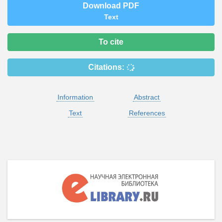
Download PDF
Text
To cite
Citations:
Information
Abstract
Text
References