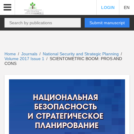
LOGIN
EN
Submit manuscript
Home
Journals
National Security and Strategic Planning
/
/
/
Volume 2017 Issue 1
SCIENTOMETRIC BOOM: PROS AND
/
CONS