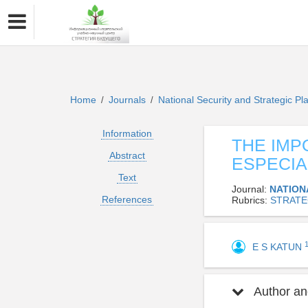
Home
Journals
National Security and Strategic P
/
/
Information
THE IMP
Abstract
ESPECIA
Text
Journal:
NATION
References
Rubrics:
STRATE
E S KATUN
Author and