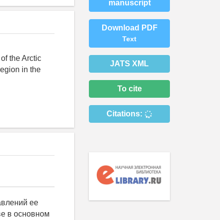
manuscript
Download PDF
Text
of the Arctic
JATS XML
region in the
To cite
Citations:
ения; труднодоступный характер местности; большую удаленность конечных потребителей от основных источников материального обеспечения (баз, складов); суровый и неустойчивый климат с продолжительной зимой, длительными периодами полярного дня и полярной ночи; недостаточность обжитой территории, ограниченность местных материальных и людских ресурсов; недостаток топлива; сложность ориентирования и оборудования инженерных сооружений; частые магнитных бури и ряд других условий. К примеру, в продуктах питания, большой удельный вес занимают консервированные продукты: мясные и рыбные консервы, сушеные овощи и картофель, сухие молочные продукты (молоко, сметана, творог, простокваша), продукты сублимационной сушки, быстроразвариваюшиеся крупы, овощные смеси, быстрозамороженные овощи, витаминизированные продукты (мука, кулинарный жир, соль). Ассортимент продуктов, используемых на питание в районах Заполярья и Арктики, определяется условиями завоза из центральных областей страны в навигационный период, продолжительность которого составляет 3-4 месяца. К концу навигации создаются запасы продовольствия на год и более. Климатические условия Крайнего Севера, включающего Заполярье и Арктику, неодинаковы, однако для все