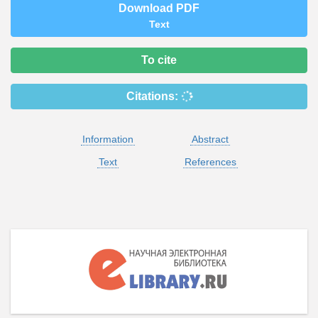
Download PDF
Text
To cite
Citations:
Information
Abstract
Text
References