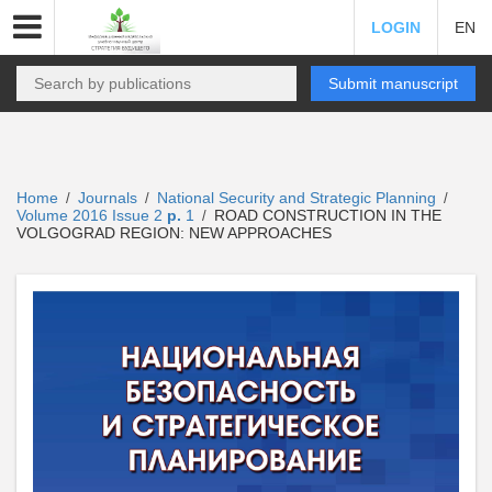
LOGIN
EN
Submit manuscript
Home
Journals
National Security and Strategic Planning
/
/
/
Volume 2016 Issue 2
p.
1
ROAD CONSTRUCTION IN THE
/
VOLGOGRAD REGION: NEW APPROACHES