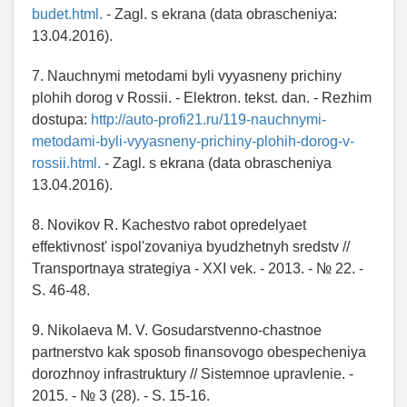
budet.html.
- Zagl. s ekrana (data obrascheniya:
13.04.2016).
7. Nauchnymi metodami byli vyyasneny prichiny
plohih dorog v Rossii. - Elektron. tekst. dan. - Rezhim
dostupa:
http://auto-profi21.ru/119-nauchnymi-
metodami-byli-vyyasneny-prichiny-plohih-dorog-v-
rossii.html.
- Zagl. s ekrana (data obrascheniya
13.04.2016).
8. Novikov R. Kachestvo rabot opredelyaet
effektivnost' ispol'zovaniya byudzhetnyh sredstv //
Transportnaya strategiya - XXI vek. - 2013. - № 22. -
S. 46-48.
9. Nikolaeva M. V. Gosudarstvenno-chastnoe
partnerstvo kak sposob finansovogo obespecheniya
dorozhnoy infrastruktury // Sistemnoe upravlenie. -
2015. - № 3 (28). - S. 15-16.