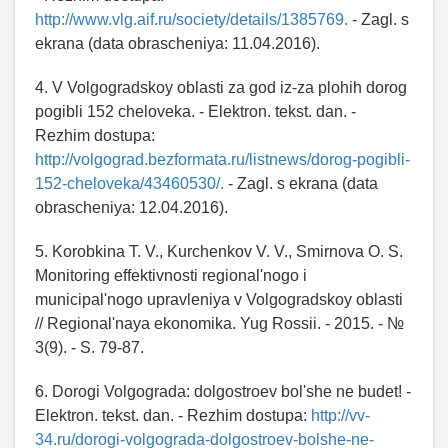
http://www.vlg.aif.ru/society/details/1385769.
- Zagl. s
ekrana (data obrascheniya: 11.04.2016).
4. V Volgogradskoy oblasti za god iz-za plohih dorog
pogibli 152 cheloveka. - Elektron. tekst. dan. -
Rezhim dostupa:
http://volgograd.bezformata.ru/listnews/dorog-pogibli-
152-cheloveka/43460530/.
- Zagl. s ekrana (data
obrascheniya: 12.04.2016).
5. Korobkina T. V., Kurchenkov V. V., Smirnova O. S.
Monitoring effektivnosti regional'nogo i
municipal'nogo upravleniya v Volgogradskoy oblasti
// Regional'naya ekonomika. Yug Rossii. - 2015. - №
3(9). - S. 79-87.
6. Dorogi Volgograda: dolgostroev bol'she ne budet! -
Elektron. tekst. dan. - Rezhim dostupa:
http://vv-
34.ru/dorogi-volgograda-dolgostroev-bolshe-ne-