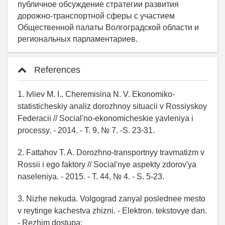
References
1. Ivliev M. I., Cheremisina N. V. Ekonomiko-
statisticheskiy analiz dorozhnoy situacii v Rossiyskoy
Federacii // Social'no-ekonomicheskie yavleniya i
processy. - 2014. - T. 9, № 7. -S. 23-31.
2. Fattahov T. A. Dorozhno-transportnyy travmatizm v
Rossii i ego faktory // Social'nye aspekty zdorov'ya
naseleniya. - 2015. - T. 44, № 4. - S. 5-23.
3. Nizhe nekuda. Volgograd zanyal poslednee mesto
v reytinge kachestva zhizni. - Elektron. tekstovye dan.
- Rezhim dostupa: