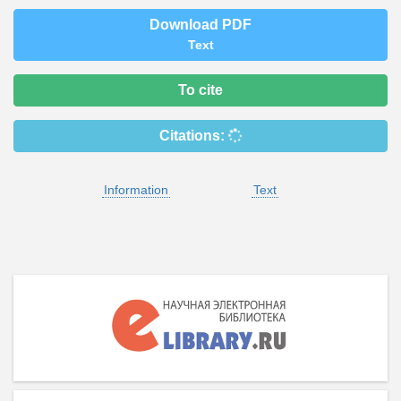
Download PDF
Text
To cite
Citations:
Information
Text