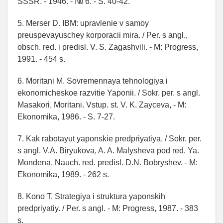
SSSR. - 1946. - № 6. - S. 40-42.
5. Merser D. IBM: upravlenie v samoy
preuspevayuschey korporacii mira. / Per. s angl.,
obsch. red. i predisl. V. S. Zagashvili. - M: Progress,
1991. - 454 s.
6. Moritani M. Sovremennaya tehnologiya i
ekonomicheskoe razvitie Yaponii. / Sokr. per. s angl.
Masakori, Moritani. Vstup. st. V. K. Zayceva, - M:
Ekonomika, 1986. - S. 7-27.
7. Kak rabotayut yaponskie predpriyatiya. / Sokr. per.
s angl. V.A. Biryukova, A. A. Malysheva pod red. Ya.
Mondena. Nauch. red. predisl. D.N. Bobryshev. - M:
Ekonomika, 1989. - 262 s.
8. Kono T. Strategiya i struktura yaponskih
predpriyatiy. / Per. s angl. - M: Progress, 1987. - 383
s.