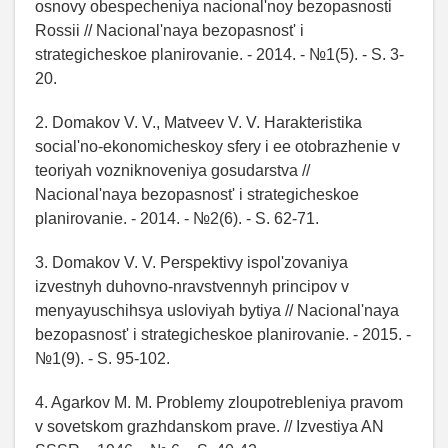
osnovy obespecheniya nacional'noy bezopasnosti
Rossii // Nacional'naya bezopasnost' i
strategicheskoe planirovanie. - 2014. - №1(5). - S. 3-
20.
2. Domakov V. V., Matveev V. V. Harakteristika
social'no-ekonomicheskoy sfery i ee otobrazhenie v
teoriyah vozniknoveniya gosudarstva //
Nacional'naya bezopasnost' i strategicheskoe
planirovanie. - 2014. - №2(6). - S. 62-71.
3. Domakov V. V. Perspektivy ispol'zovaniya
izvestnyh duhovno-nravstvennyh principov v
menyayuschihsya usloviyah bytiya // Nacional'naya
bezopasnost' i strategicheskoe planirovanie. - 2015. -
№1(9). - S. 95-102.
4. Agarkov M. M. Problemy zloupotrebleniya pravom
v sovetskom grazhdanskom prave. // Izvestiya AN