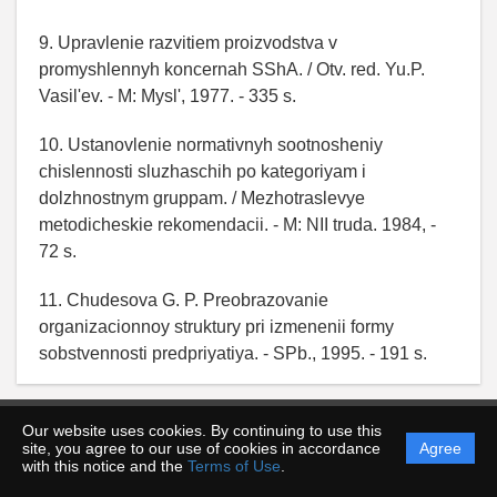
9. Upravlenie razvitiem proizvodstva v
promyshlennyh koncernah SShA. / Otv. red. Yu.P.
Vasil'ev. - M: Mysl', 1977. - 335 s.
10. Ustanovlenie normativnyh sootnosheniy
chislennosti sluzhaschih po kategoriyam i
dolzhnostnym gruppam. / Mezhotraslevye
metodicheskie rekomendacii. - M: NII truda. 1984, -
72 s.
11. Chudesova G. P. Preobrazovanie
organizacionnoy struktury pri izmenenii formy
sobstvennosti predpriyatiya. - SPb., 1995. - 191 s.
Our website uses cookies. By continuing to use this
site, you agree to our use of cookies in accordance
Agree
with this notice and the
Terms of Use
.