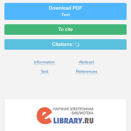
Download PDF
Text
To cite
Citations:
Information
Abstract
Text
References