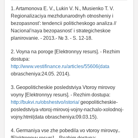
1. Artamonova E. V., Lukin V. N., Musienko T. V.
Regionalizaciya mezhdunarodnyh otnosheniy i
bezopasnost': tendencii politicheskogo analiza //
Nacional'naya bezopasnost' i strategicheskoe
planirovanie. - 2013.- № 3. - S. 12-18.
2. Voyna na poroge [Elektronnyy resurs]. - Rezhim
dostupa:
http://www.vestifinance.ru/articles/55606(data
obrascheniya:24.05. 2014).
3. Geopoliticheskie posledstviya Vtoroy mirovoy
voyny [Elektronnyy resurs]. - Rezhim dostupa:
http://bukvi.ru/obshestvo/istoria/
geopoliticheskie-
posledstviya-vtoroj-mirovoj-vojny-nachalo-xolodnoj-
vojny.html(data obrascheniya:09.03.15).
4. Germaniya vse zhe pobedila vo vtoroy mirovoy..
[Elektronnyy resurs]. - Rezhim dostupa: