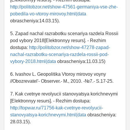
http://politobzor.net/show-47561-germaniya-vse-zhe-
pobedila-vo-vtoroy-mirovoy.html(data
obrascheniya:14.03.15).
5. Zapad nachal razrabotku scenariya razdela Rossii
pod vybory 2018[Elektronnyy resurs]. - Rezhim
dostupa:
http://politobzor.net/show-47278-zapad-
nachal-razrabotku-scenariya-razdela-rossii-pod-
vybory-2018.html(data
obrascheniya:11.03.15)
6. Ivashov L. Geopolitika Vtoroy mirovoy voyny
//Obozrevatel'- Observer.- M., 2010. -№7.- S.17-25.
7. Kak cvetnye revolyucii stanovyatsya korichnevymi
[Elektronnyy resurs]. - Rezhim dostupa:
http://topwar.ru/71756-kak-cvetnye-revolyucii-
stanovyatsya-korichnevymi.html(data
obrascheniya:
28.03.15).