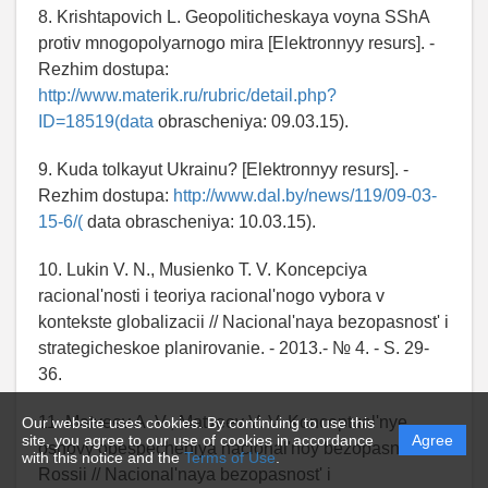
8. Krishtapovich L. Geopoliticheskaya voyna SShA
protiv mnogopolyarnogo mira [Elektronnyy resurs]. -
Rezhim dostupa:
http://www.materik.ru/rubric/detail.php?
ID=18519(data
obrascheniya: 09.03.15).
9. Kuda tolkayut Ukrainu? [Elektronnyy resurs]. -
Rezhim dostupa:
http://www.dal.by/news/119/09-03-
15-6/(
data obrascheniya: 10.03.15).
10. Lukin V. N., Musienko T. V. Koncepciya
racional'nosti i teoriya racional'nogo vybora v
kontekste globalizacii // Nacional'naya bezopasnost' i
strategicheskoe planirovanie. - 2013.- № 4. - S. 29-
36.
11. Matveev A. V., Matveev V. V. Konceptual'nye
Our website uses cookies. By continuing to use this
site, you agree to our use of cookies in accordance
Agree
osnovy obespecheniya nacional'noy bezopasnosti
with this notice and the
Terms of Use
.
Rossii // Nacional'naya bezopasnost' i