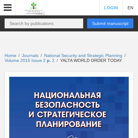
LOGIN
EN
Submit manuscript
Home
Journals
National Security and Strategic Planning
/
/
/
Volume 2015 Issue 2
p.
2
YALTA WORLD ORDER TODAY
/