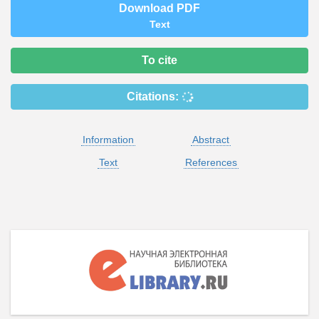
Download PDF
Text
To cite
Citations:
Information
Abstract
Text
References