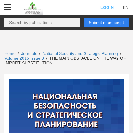
LOGIN
EN
Submit manuscript
Home
Journals
National Security and Strategic Planning
/
/
/
Volume 2015 Issue 3
THE MAIN OBSTACLE ON THE WAY OF
/
IMPORT SUBSTITUTION