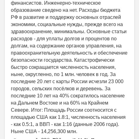
,
Р
о
с
с
и
я
−
1
,
230
,
726
м
л
н
.