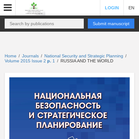
LOGIN
EN
Submit manuscript
Home
Journals
National Security and Strategic Planning
/
/
/
Volume 2015 Issue 2
p.
1
RUSSIA AND THE WORLD
/