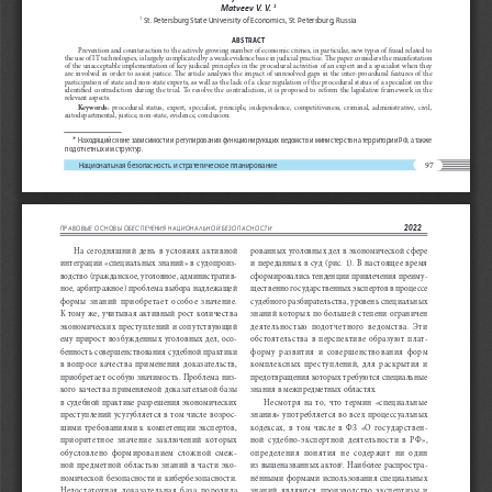
 1
Matveev V. V.
 St. Petersburg State University of Economics, St. Petersburg, Russia
1
ABSTRACT
Prevention and counteraction to the actively growing number of economic crimes, in particular, new types of fraud related to 
the use of IT technologies, is largely complicated by a weak evidence base in judicial practice. The paper considers the manifestation 
of the unacceptable implementation of key judicial principles in the procedural activities of an expert and a specialist when they 
are  involved  in  order  to  assist  justice.  The  article  analyzes  the  impact  of  unresolved  gaps  in  the  inter-procedural  features  of  the  
participation of state and non-state experts, as well as the lack of a clear regulation of the procedural status of a specialist on the 
identified  contradiction  during  the  trial.  To  resolve  the  contradiction,  it  is  proposed  to  reform  the  legislative  framework  in  the  
relevant aspects.
Keywords:
  procedural  status,  expert,  specialist,  principle,  independence,  competitiveness,  criminal,  administrative,  civil,  
autodepartmental, justice, non-state, evidence, conclusion.
* 
Находящийся вне зависимости и регулирования функционирующих ведомств и министерств на территории РФ, а также 
подотчетных им структур.
97
Национальная безопасность и стратегическое планирование
2022
правОвые ОснОвы Обеспечения нациОнальнОй безОпаснОсти
На  сегодняшний  день  в  условиях  активной  
рованных уголовных дел в экономической сфере 
интеграции «специальных знаний» в судопроиз
-
и переданных в суд (рис. 1). В настоящее время 
водство (гражданское, уголовное, административ
-
сформировались тенденции привлечения преиму
-
ное, арбитражное) проблема выбора надлежащей 
щественно государственных экспертов в процессе 
формы  знаний  приобретает  особое  значение.  
судебного разбирательства, уровень специальных 
К тому же, учитывая активный рост количества 
знаний которых по большей степени ограничен 
экономических преступлений и сопутствующий 
деятельностью  подотчетного  ведомства.  Эти  
ему прирост возбужденных уголовных дел, осо
-
обстоятельства  в  перспективе  образуют  плат
-
бенность совершенствования судебной практики 
форму  развития  и  совершенствования  форм  
в  вопросе  качества  применения  доказательств,  
комплексных  преступлений,  для  раскрытия  и  
приобретает особую значимость. Проблема низ
-
предотвращения которых требуются специальные 
кого качества применяемой доказательной базы 
знания в межпредметных областях. 
в судебной практике разрешения экономических 
Несмотря  на  то,  что  термин  «специальные  
преступлений усугубляется в том числе возрос
-
знания» употребляется во всех процессуальных 
шими  требованиями  к  компетенции  экспертов,  
кодексах,  в  том  числе  в  ФЗ  «О  государствен
-
приоритетное  значение  заключений  которых  
ной  судебно-экспертной  деятельности  в  РФ»,  
обусловлено  формированием  сложной  смеж
-
определения  понятия  не  содержит  ни  один  
ной  предметной  областью  знаний  в  части  эко
-
из вышеназванных актов
. Наиболее распростра
-
1
номической безопасности и кибербезопасности. 
нёнными формами использования специальных 
Недостаточная  доказательная  база  породила  
знаний  являются  производство  экспертизы  и  