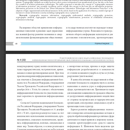
systems. Cryptographic methods are widely used not only to protect information from unauthorized access, but also as the basis 
for  a  number  of  modern  information  technologies.  The  author  proposed  to  introduce  the  concept  of  “cryptographic  measures  
of  information  protection”  into  scientific  circulation,  and  to  include  this  concept  in  the  basic  law  on  information  protection.  
Information  protection  in  the  Federal  Law  “About  Information,  Information  Technologies  and  Information  Protection”  is  the  
adoption of legal, organizational and technical measures. In the article, based on the application of set theory, a model of groups of 
measures to ensure information security, including cryptographic ones, is proposed.
Keywords:
   cryptographic   measures,   information,   cryptography,   mathematical   methods,   cryptographic   protection,   
cryptographic   methods,   cryptographic   instrument,   cryptographic   transformation,   protection   of   confidential   information,   
information technology.
Расширение  областей  применения  информа
-
и государственных институтов порождает новые 
ционных технологий в решении задач управления 
информационные угрозы. Возможности трансгра
-
как важный фактор развития экономики и совер
-
ничного оборота информации используются для 
шенствования функционирования общественных 
достижения  геополитических,  противоречащих  
68
Научный журнал
О криптографических мерах защиты информации при внедрении 
No 4 (32)
информационных технологий в решение задач управления в социальных и экономических системах
международному  праву  военно-политических,  а  
а  конкретные  методы,  приемы  и  меры  защиты  
также террористических, экстремистских, крими
-
информации  разрабатываются  в  зависимости  
нальных и иных противоправных целей. При этом 
от степени возможного ущерба в случае ее утечки, 
практика внедрения информационных технологий, 
разрушения (уничтожения).
как отмечено в Доктрине информационной безо
-
В целях обеспечения государственной и обще
-
пасности в Российской Федерации, утвержденной 
ственной безопасности совершенствуется система 
Указом  Президента  Российской  Федерации  от  5  
выявления  и  анализа  угроз  в  информационной  
декабря 2016 г. N 646, без увязки с обеспечением 
сфере,  противодействия  им.  Принимаются  меры  
информационной безопасности существенно повы
-
для повышения защищенности граждан и общества 
шает вероятность проявления информационных 
от деструктивного информационного воздействия 
угроз. 
со  стороны  экстремистских  и  террористических  
Согласно Стратегии национальной безопасно
-
организаций, иностранных специальных служб и 
сти Российской Федерации, утвержденной Указом 
пропагандистских структур.
Президента Российской Федерации от 31 декабря 
Бурное  развитие  информационных  техноло
-
2015 г. N 683, стратегия реализуется также за счет 
гий и внедрение автоматизированных методов и 
комплексного использования политических, орга
-
средств обработки информации в различные сферы 
низационных, социально-экономических, право
-
деятельности людей привели к широкому исполь
-
вых, информационных, военных, специальных и 
зованию  криптографических  средств  защиты  
иных  мер.  Таким  образом,  в  основе  реализации  
информации.  К.  Шенноном  были  выделены  три  
Стратегии национальной безопасности Российской 
направления или три метода защиты информации: 