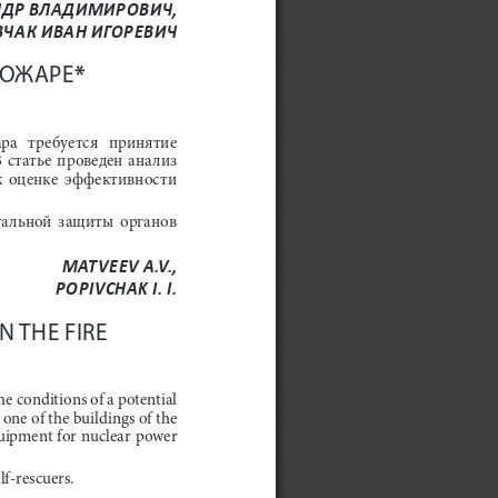
НДР ВЛАДИМИРОВИЧ,
ЧАК ИВАН ИГОРЕВИЧ
*
ПОЖАРЕ
а   требуется   принятие   
 статье  проведен  анализ  
к  оценке  эффективности  
уальной  защиты  органов  
MATVEEV A.V.,
POPIVCHAK I. I.
 THE FIRE
he conditions of a potential 
 one of the buildings of the 
quipment for nuclear power 
elf-rescuers
.