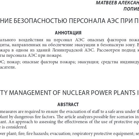
МАТВЕЕВ АЛЕКСА
ПОПИВ
ЕНИЕ БЕЗОПАСНОСТЬЮ ПЕРСОНАЛА АЭС ПРИ 
АННОТАЦИЯ
ального   воздействия   на   персонал   АЭС   опасных   факторов   пожар
ты,  направленных  на  обеспечение  эвакуации  в  безопасную  зону.  В 
ара  в  одном  из  зданий  Ленинградской  АЭС.  Рассмотрен  подход  
ты персонала АЭС при пожаре. 
ЭС;  пожар;  опасные  факторы  пожара;  эвакуация;  средства  индивид
асатели
.
ETY MANAGEMENT OF NUCLEAR POWER PLANTS IN
ABSTRACT
easures are required to ensure the evacuation of staff to a safe area under t
nt by dangerous fire factors. The article analyzes possible fire scenarios in
nt. An approach to assessing the effectiveness of the use of protective e
e is considered.
er plant;
 fire; fire hazards; evacuation; 
respiratory protective equipment
; s