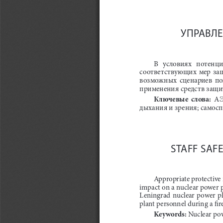
УПРАВЛ
В   условиях   потенци
соответствующих  мер  защи
возможных  сценариев  пож
применения средств защи
Ключевые  слова:
  А
дыхания и зрения; самосп
STAFF SAF
Appropriate protective m
impact on a nuclear power pla
Leningrad nuclear power pla
plant personnel during a fir
Keywords:
 Nuclear pow