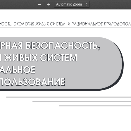
Zoom
Zoom
Out
In
нОсть, эКОлОгия живых систеМ  и рациОнальнОе прирОдОпО
РНАЯ БЕЗОПАСНОСТЬ, 
 ЖИВЫХ СИСТЕМ 
АЛЬНОЕ 
ПОЛЬЗОВАНИЕ