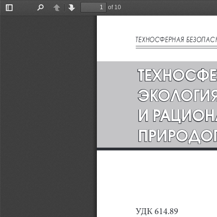
of 10
Toggle
Find
Previous
Next
Sidebar
технОсФерная безОпас
ТЕХНОСФЕ
ЭКОЛОГИЯ
И РАЦИОН
ПРИРОДО
УДК 614.89