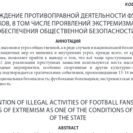
КО
ЖДЕНИЕ ПРОТИВОПРАВНОЙ ДЕЯТЕЛЬНОСТИ Ф
ОВ, В ТОМ ЧИСЛЕ ПРОЯВЛЕНИЙ ЭКСТРЕМИЗМА
ОБЕСПЕЧЕНИЯ ОБЩЕСТВЕННОЙ БЕЗОПАСНОСТ
АННОТАЦИЯ
вызовов и угроз общественной, а в ряде случаев и национальной без
  защитных  мер  от  внешних  и  внутренних  угроз,  прежде  всего,  от  к
а,  позволяет  прийти  к  выводу  о  том,  что  всё  чаще  преступными 
  для  реализации  преступных  замыслов  используются  места  масс
родные   мероприятия,   особенно   спортивные   и   другие   культурно
подтверждается трагическими событиями, произошедшими 13-14 ноя
ациональная безопасность
;
 футбольные болельщики
;
 экстремистская 
ность.
TION OF ILLEGAL ACTIVITIES OF FOOTBALL FANS
 OF EXTREMISM AS ONE OF THE CONDITIONS OF 
OF THE STATE
 ABSTRACT