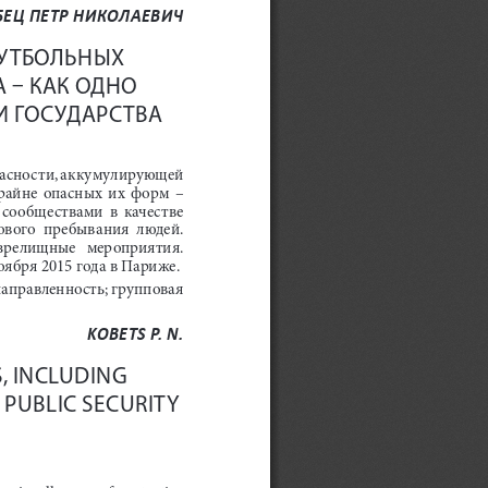
БЕЦ ПЕТР НИКОЛАЕВИЧ
УТБОЛЬНЫХ 
 – КАК ОДНО 
И ГОСУДАРСТВА
опасности, аккумулирующей 
райне  опасных  их  форм  –  
 сообществами  в  качестве  
ового  пребывания  людей.  
-зрелищные   мероприятия.   
бря 2015 года в Париже. 
направленность
;
 групповая 
KOBETS P. N.
, INCLUDING 
PUBLIC SECURITY 