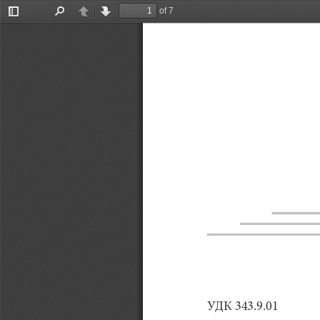
of 7
Toggle
Find
Previous
Next
Sidebar
УДК 34
3.9.01