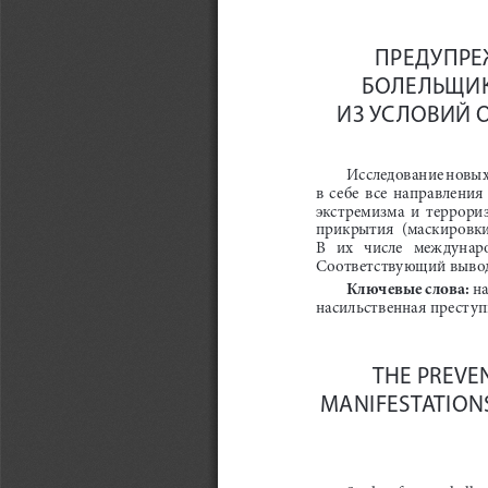
ПРЕДУПРЕ
БОЛЕЛЬЩИК
ИЗ УСЛОВИЙ 
Исследование новых 
в  себе  все  направления
экстремизма  и  терроризм
прикрытия  (маскировки)
В   их   числе   междуна
Соответствующий вывод 
Ключевые слова:
 н
насильственная преступ
THE PREVEN
MANIFESTATIONS