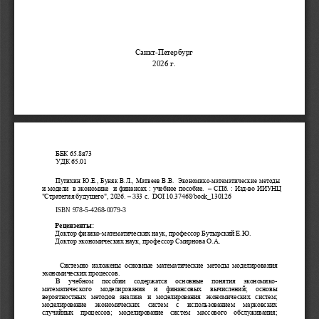
Санкт
-
Петербург
2
02
6
г.
ББК 65.8я73
УДК 65.01
Путихин
 Ю.Е., 
Буняк 
В.Л., 
Матвеев
 В.В.
Экономико
-
математические
методы
и  модели
в экономике
и финансах 
: учебное пособие
. 
– СПб. : Изд-во ИИУНЦ 
"Стратегия будущего", 2026.
 –
 3
33
с. 
 DOI 10.37468/book_1
301
2
6
ISBN 978-5-4268-0079-3 
Рецензенты:
Доктор физико
-
математических наук
,
 профессор Бутырский Е.Ю.
Доктор экономических наук
,
профессор Смирнова О.А.
Системно  изложены  основные  математические  методы  моделирования 
экономических процессов. 
В   учебном   пособии   содержатся   основные   понятия   экономико-
математического   моделирования   и   финансовых   вычислений;   основы 
вероятностных  методов  анализа  и  моделирования  экономических  систем; 
моделирование   экономических   систем   с   использованием   марковских 
случайных  процессов;  моделирование  систем  массового  обслуживания; 