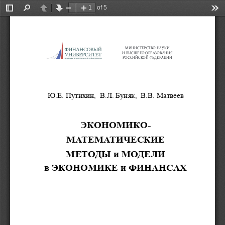
of 5
Toggle
Find
Previous
Next
Zoom
Zoom
Too
Sidebar
Out
In
МИНИСТЕРСТВО НАУКИ 
И ВЫСШЕГО ОБРАЗОВАНИЯ 
РОССИЙСКОЙ ФЕДЕРАЦИИ
Ю.Е. Путихин, 
В.Л. Буняк, 
В.В. Матвеев
ЭКОНОМИКО-
МАТЕМАТИЧЕСКИЕ
МЕТОДЫ и МОДЕЛИ 
в
 ЭКОНОМИКЕ
 и ФИНАНСАХ