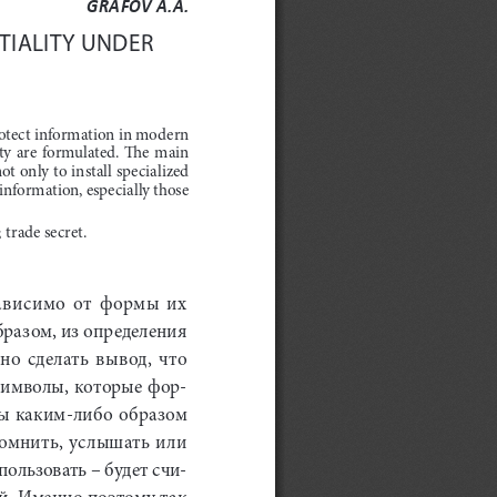
GRAFOV A.A.
IALITY UNDER 
protect information in modern 
y  are  formulated.  The  main  
t only to install specialized 
information, especially those 
 trade secret.
висимо  от  формы  их  
бразом, из определения 
 сделать  вывод,  что  
символы, которые фор
-
мы каким-либо образом 
омнить, услышать или 
спользовать – будет счи
-
й. Именно поэтому так 