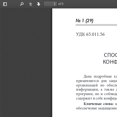
of 5
Toggle
Find
Previous
Next
Sidebar
No 1 (29)
УДК 65.011.56
СПО
КОНФ
Дана  подробная  х
применяются  для  защ
организаций
   по   обе
информации,  а  также  
программ,  но  и  соблюд
содержит в себе конфид
Ключевые  слова:
 
обеспечение защищенн