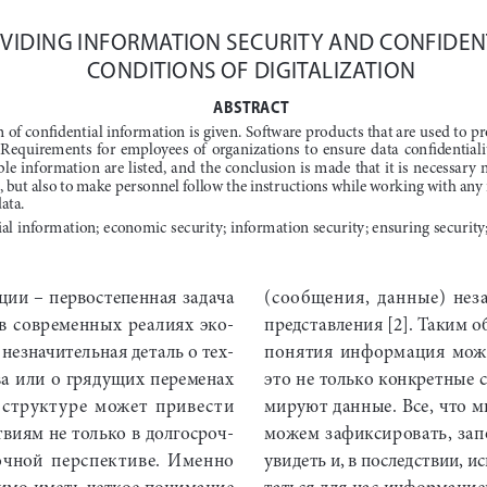
VIDING INFORMATION SECURITY AND CONFIDENT
CONDITIONS OF DIGITALIZATION 
ABSTRACT
n of confidential information is given. Software products that are used to 
 Requirements  for  employees  of  organizations  to  ensure  data  confidentialit
ble information are listed, and the conclusion is made that it is necessary no
 but also to make personnel follow the instructions while working with any 
ata.
ial information; economic security; information security; ensuring security;
ии – первостепенная задача 
(сообщения,  данные)  неза
в современных реалиях эко
-
представления [2]. Таким о
незначительная деталь о тех
-
понятия  информация  можно 
а или о грядущих переменах 
это не только конкретные 
 структуре  может  привести  
мируют данные. Все, что 
твиям не только в долгосроч
-
можем зафиксировать, зап
рочной  перспективе.  Именно  
увидеть и, в последствии, и
имо иметь четкое понимание 
таться для нас информацие