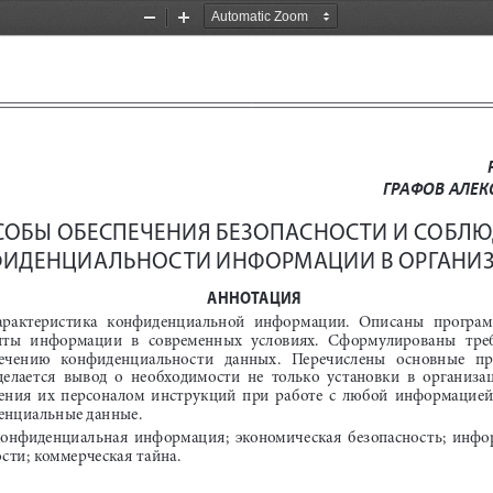
Zoom
Zoom
Out
In
ГРАФОВ АЛЕК
СОБЫ
ОБЕСПЕЧЕНИЯ БЕЗОПАСНОСТИ И СОБЛЮ
ИДЕНЦИАЛЬНОСТИ ИНФОРМАЦИИ В ОРГАНИ
АННОТАЦИЯ
арактеристика  конфиденциальной  информации.  Описаны  програм
иты  информации  в  современных  условиях
.  Сформулированы  треб
спечению   конфиденциальности   данных.   Перечислены   основные   пра
делается  вывод  о  необходимости  не  только  установки  в  организ
ения  их  персоналом  инструкций  при  работе  с  любой  информацией,  
енциальные данные. 
 конфиденциальная  информация
;
  экономическая  безопасность
;
  инфо
ости
;
 коммерческая тайна.