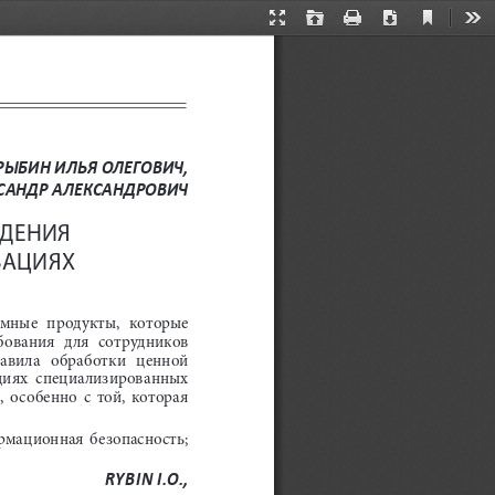
Current
Presentation
Open
Print
Download
Too
View
Mode
РЫБИН ИЛЬЯ ОЛЕГОВИЧ
,
САНДР АЛЕКСАНДРОВИЧ
ДЕНИЯ 
ЗАЦИЯХ
мные  продукты,  которые  
ования  для  сотрудников  
вила   обработки   ценной   
ациях  специализированных  
особенно  с  той,  которая  
рмационная  безопасность
;
RYBIN I.O.,