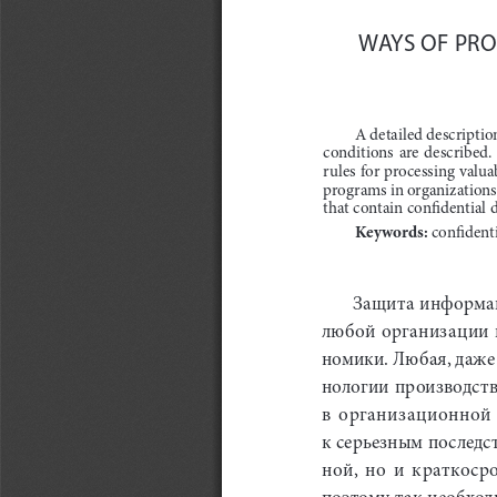
WAYS OF PRO
A detailed descriptio
conditions  are  described. 
rules for processing valua
programs in organizations,
that contain confidential d
Keywords:
 confident
Защита информац
любой организации 
номики. Любая, даже 
нологии производств
в  организационной 
к серьезным последс
ной,  но  и  краткос
поэтому так необход