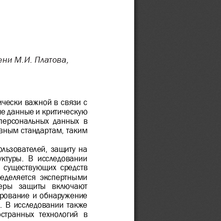
ни М.И. Платова, 
чески важной в связи с 
е данные и критическую 
 персональных  данных  в 
вным стандартам, таким 
льзователей, защиту на 
ктуры.  В  исследовании 
и  существующих  средств 
ределяется  экспертными 
меры  защиты  включают 
ирование и обнаружение 
. В исследовании также 
странных  технологий  в