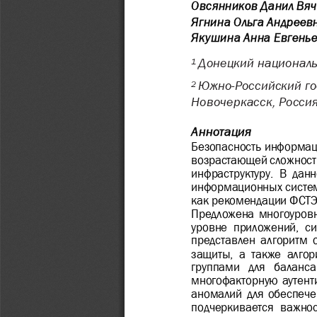
Овсянников Данил Вя
Ягнина Ольга Андреев
Якушина Анна Евгень
Донецкий националь
1
Южно
-
Российский го
2
Новочеркасск, Росси
Аннотация
Безопасность информаци
возрастающей сложность
инфраструктуру.  В  дан
информационных систем
как рекомендации ФСТЭК
Предложена многоуровн
уровне  приложений,  си
представлен  алгоритм  
защиты,  а  также  алго
группами  для  баланса
многофакторную аутен
аномалий для обеспечен
подчеркивается  важнос