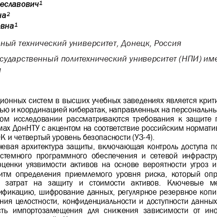
чеславович
1
на
2
евна
1
ный технический университет, Донецк, Россия
сударственный политехнический университет (НПИ) име
я
онных систем в высших учебных заведениях является крити
ю и координацией кибератак, направленных на персональны
ном  исследовании  рассматриваются  тр
ебования  к  защите 
ах ДонНТУ с акцентом на соответствие российским нормати
 и четвертый уровень безопасности (УЗ
-
4). 
евая архитектура защиты, включающая контроль доступа по
стемного  программного  обеспечения  и  сетевой  инфрастру
оценки  уязвимости  активов  на  основе  веро
ятности  угроз  
ритм  определения  приемлемого  уровня  риска,  который  оп
  затрат  на  защиту  и  стоимости  активов.  Ключевые  
тификацию, шиф
рование данных, регулярное резервное коп
ия целостности, конфиденциальности и доступности данных
ть  импортозамещения  для  снижения  зависимости  от  ино