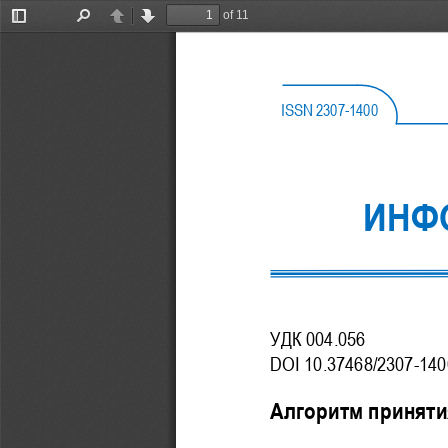
of 11
Toggle
Find
Previous
Next
Sidebar
ISSN
2307
-
1400
ИНФ
УДК 004.056
DOI 10.37468/2307
-
140
Алгоритм приняти