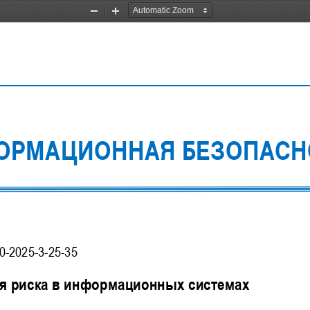
Zoom
Zoom
Out
In
ОРМАЦИОННАЯ
БЕЗОПАСН
0
-
2025
-
3
-
25
-
35
я риска в информационных системах